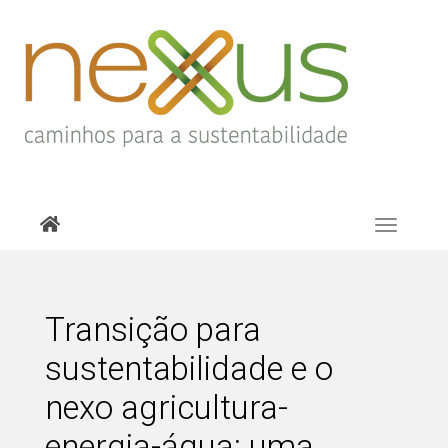
Toggle
navigati
Transição para
sustentabilidade e o
nexo agricultura-
energia-água: uma